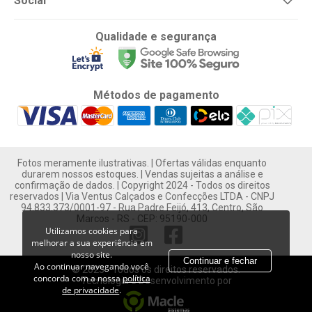
Social
Qualidade e segurança
Métodos de pagamento
Fotos meramente ilustrativas. | Ofertas válidas enquanto
durarem nossos estoques. | Vendas sujeitas a análise e
confirmação de dados. | Copyright 2024 - Todos os direitos
reservados | Via Ventus Calçados e Confecções LTDA - CNPJ
94.833.373/0001-97 - Rua Padre Feijó, 413, Centro, São
Marcos - RS - CEP: 95190-000
Utilizamos cookies para
melhorar a sua experiência em
nosso site.
Continuar e fechar
Ao continuar navegando você
© 2023 - Todos os direitos reservados.
concorda com a nossa
política
Tecnologia e Desenvolvimento por
de privacidade
.