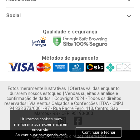
Social
Qualidade e segurança
Métodos de pagamento
Fotos meramente ilustrativas. | Ofertas válidas enquanto
durarem nossos estoques. | Vendas sujeitas a análise e
confirmação de dados. | Copyright 2024 - Todos os direitos
reservados | Via Ventus Calçados e Confecções LTDA - CNPJ
94.833.373/0001-97 - Rua Padre Feijó, 413, Centro, São
Marcos - RS - CEP: 95190-000
Utilizamos cookies para
melhorar a sua experiência em
nosso site.
Continuar e fechar
Ao continuar navegando você
© 2023 - Todos os direitos reservados.